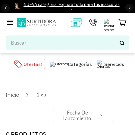
¡NUEVA categoría! Explora todo para tus mascotas
→
Buscar
TÉRMINOS MÁS BUSCADOS
¡Ofertas!
Categorías
Servicios
1
.
tenis mujer
2
.
tenis hombre
3
.
mochilas
1 gb
4
.
iphone
5
.
tenis
Fecha De
Lanzamiento
6
.
colchones
7
.
bocinas
0
PRODUCTOS