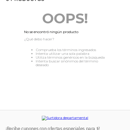
8
.
stars
OOPS!
9
.
refrigerador
10
.
audifonos
No se encontró ningún producto
¿Qué debo hacer?
Comprueba los términos ingresados
Intenta utilizar una sola palabra
Utiliza términos genéricos en la búsqueda
Intenta buscar sinónimos del término
deseado
¡Recibe cupones con ofertas especiales para ti!