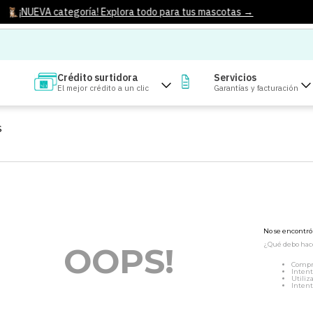
¡NUEVA categoría! Explora todo para tus mascotas →
Crédito surtidora
Servicios
El mejor crédito a un clic
Garantías y facturación
S
No se encontr
¿Qué debo hac
OOPS!
Compr
Intent
Utiliz
Intent