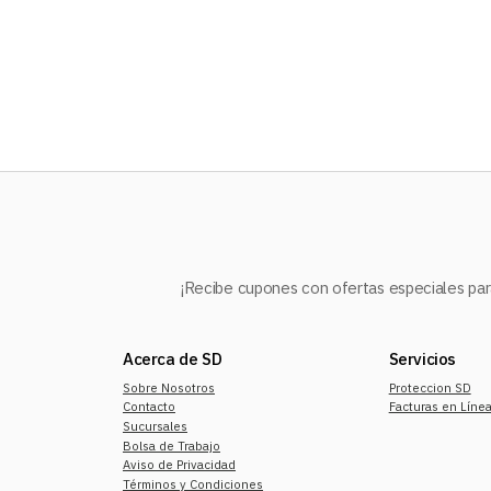
10
.
audifonos
¡Recibe cupones con ofertas especiales para
Acerca de SD
Servicios
Sobre Nosotros
Proteccion SD
Contacto
Facturas en Líne
Sucursales
Bolsa de Trabajo
Aviso de Privacidad
Términos y Condiciones