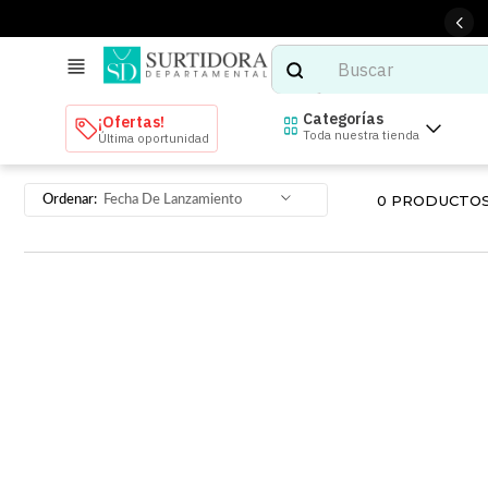
Buscar
TÉRMINOS MÁS BUSCADOS
Categorías
¡Ofertas!
Toda nuestra tienda
Última oportunidad
1
.
tenis mujer
2
.
tenis hombre
0
PRODUCTO
Fecha De Lanzamiento
3
.
mochilas
4
.
iphone
5
.
tenis
6
.
colchones
7
.
bocinas
8
.
stars
9
.
refrigerador