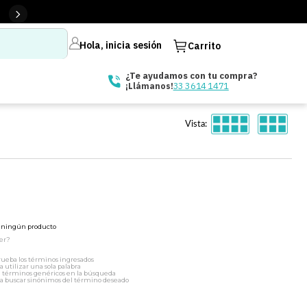
Hola, inicia sesión
Carrito
¿Te ayudamos con tu compra?
33 3614 1471
¡Llámanos!
Vista:
ó ningún producto
er?
ueba los términos ingresados
a utilizar una sola palabra
a términos genéricos en la búsqueda
a buscar sinónimos del término deseado