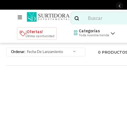
Buscar
TÉRMINOS MÁS BUSCADOS
Categorías
¡Ofertas!
Toda nuestra tienda
Última oportunidad
1
.
tenis mujer
2
.
tenis hombre
0
PRODUCTO
Fecha De Lanzamiento
3
.
mochilas
4
.
iphone
5
.
tenis
6
.
colchones
7
.
bocinas
8
.
audifonos
9
.
stars