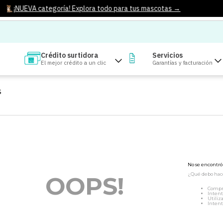
¡NUEVA categoría! Explora todo para tus mascotas →
Crédito surtidora
Servicios
El mejor crédito a un clic
Garantías y facturación
S
No se encontr
¿Qué debo hac
OOPS!
Compr
Intent
Utiliz
Intent