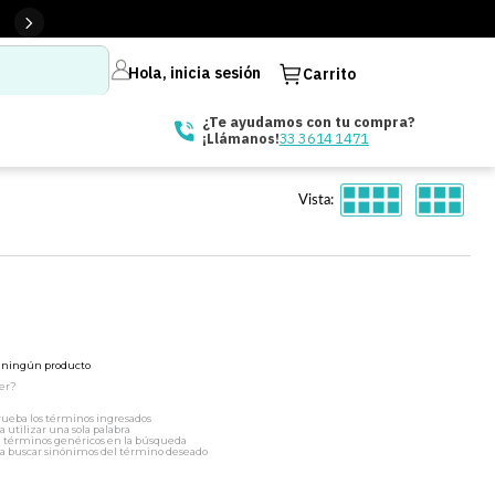
Hola, inicia sesión
Carrito
¿Te ayudamos con tu compra?
33 3614 1471
¡Llámanos!
Vista:
ó ningún producto
er?
ueba los términos ingresados
a utilizar una sola palabra
a términos genéricos en la búsqueda
a buscar sinónimos del término deseado