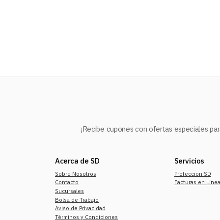
10
.
refrigerador
¡Recibe cupones con ofertas especiales para
Acerca de SD
Servicios
Sobre Nosotros
Proteccion SD
Contacto
Facturas en Líne
Sucursales
Bolsa de Trabajo
Aviso de Privacidad
Términos y Condiciones