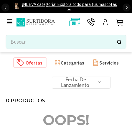
¡NUEVA categoría! Explora todo para tus mascotas
→
Buscar
TÉRMINOS MÁS BUSCADOS
¡Ofertas!
Categorías
Servicios
1
.
tenis mujer
2
.
tenis hombre
Fecha De
Lanzamiento
3
.
mochilas
4
.
iphone
0
PRODUCTOS
5
.
tenis
OOPS!
6
.
colchones
7
.
bocinas