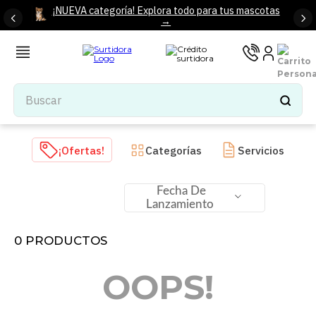
¡NUEVA categoría! Explora todo para tus mascotas
→
Buscar
TÉRMINOS MÁS BUSCADOS
¡Ofertas!
Categorías
Servicios
1
.
tenis mujer
2
.
tenis hombre
Fecha De
Lanzamiento
3
.
mochilas
4
.
iphone
0
PRODUCTOS
5
.
tenis
OOPS!
6
.
colchones
7
.
bocinas