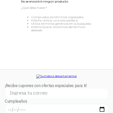
No se encontró ningún producto
8
.
audifonos
¿Qué debo hacer?
9
.
stars
Comprueba los términos ingresados
Intenta utilizar una sola palabra
10
.
refrigerador
Utiliza términos genéricos en la búsqueda
Intenta buscar sinónimos del término
deseado
¡Recibe cupones con ofertas especiales para ti!
Cumpleaños