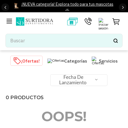
¡NUEVA categoría! Explora todo para tus mascotas
→
Buscar
TÉRMINOS MÁS BUSCADOS
¡Ofertas!
Categorías
Servicios
1
.
tenis mujer
2
.
tenis hombre
Fecha De
Lanzamiento
3
.
mochilas
4
.
iphone
0
PRODUCTOS
5
.
tenis
OOPS!
6
.
colchones
7
.
bocinas