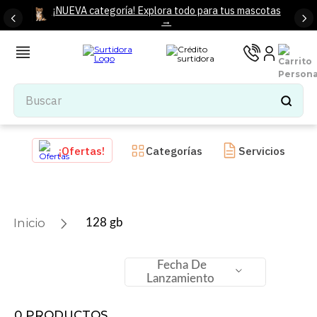
¡NUEVA categoría! Explora todo para tus mascotas
→
Buscar
TÉRMINOS MÁS BUSCADOS
¡Ofertas!
Categorías
Servicios
1
.
tenis mujer
2
.
tenis hombre
3
.
mochilas
128 gb
4
.
iphone
5
.
tenis
Fecha De
Lanzamiento
6
.
colchones
7
.
bocinas
0
PRODUCTOS