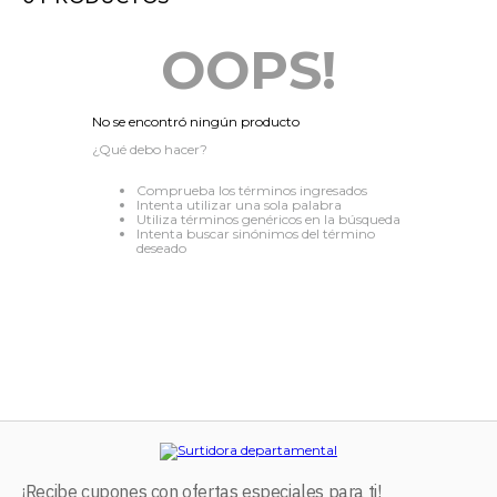
8
.
audifonos
OOPS!
9
.
stars
10
.
refrigerador
No se encontró ningún producto
¿Qué debo hacer?
Comprueba los términos ingresados
Intenta utilizar una sola palabra
Utiliza términos genéricos en la búsqueda
Intenta buscar sinónimos del término
deseado
¡Recibe cupones con ofertas especiales para ti!