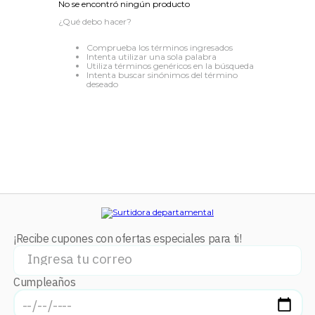
No se encontró ningún producto
8
.
stars
¿Qué debo hacer?
9
.
refrigerador
Comprueba los términos ingresados
Intenta utilizar una sola palabra
10
.
audifonos
Utiliza términos genéricos en la búsqueda
Intenta buscar sinónimos del término
deseado
¡Recibe cupones con ofertas especiales para ti!
Cumpleaños