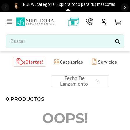
¡NUEVA categoría! Explora todo para tus mascotas
→
Buscar
TÉRMINOS MÁS BUSCADOS
¡Ofertas!
Categorías
Servicios
1
.
tenis mujer
2
.
tenis hombre
Fecha De
Lanzamiento
3
.
mochilas
4
.
iphone
0
PRODUCTOS
5
.
tenis
OOPS!
6
.
colchones
7
.
bocinas