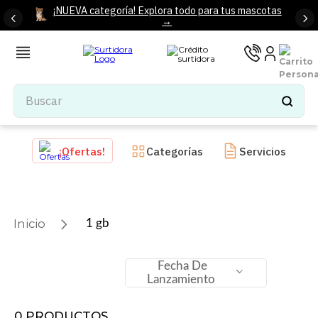
¡NUEVA categoría! Explora todo para tus mascotas
→
Buscar
TÉRMINOS MÁS BUSCADOS
¡Ofertas!
Categorías
Servicios
1
.
tenis mujer
2
.
tenis hombre
3
.
mochilas
1 gb
4
.
iphone
5
.
tenis
Fecha De
Lanzamiento
6
.
colchones
7
.
bocinas
0
PRODUCTOS