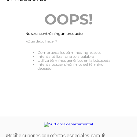
8
.
audifonos
OOPS!
9
.
stars
10
.
refrigerador
No se encontró ningún producto
¿Qué debo hacer?
Comprueba los términos ingresados
Intenta utilizar una sola palabra
Utiliza términos genéricos en la búsqueda
Intenta buscar sinónimos del término
deseado
¡Recibe cupones con ofertas especiales para ti!