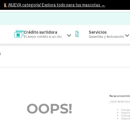
¡NUEVA categoría! Explora todo para tus mascotas →
Crédito surtidora
Servicios
El mejor crédito a un clic
Garantías y facturación
S
No se encontr
¿Qué debo hac
OOPS!
Compr
Intent
Utiliz
Intent