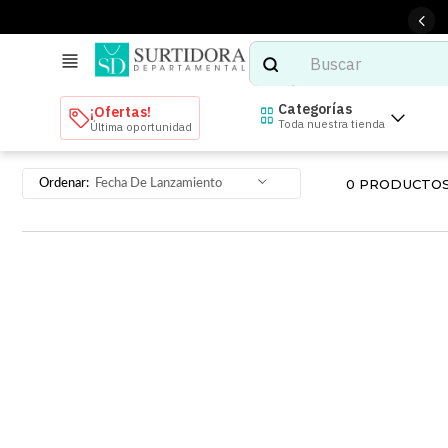
Buscar
TÉRMINOS MÁS BUSCADOS
Categorías
¡Ofertas!
Toda nuestra tienda
Última oportunidad
1
.
tenis mujer
2
.
tenis hombre
0
PRODUCTO
Fecha De Lanzamiento
3
.
mochilas
4
.
iphone
5
.
tenis
6
.
colchones
7
.
bocinas
8
.
audifonos
9
.
stars