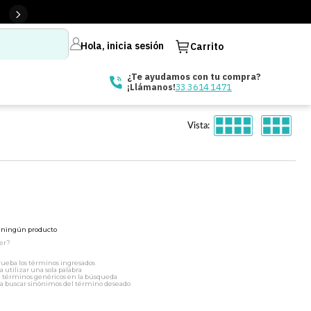
Hola, inicia sesión
Carrito
¿Te ayudamos con tu compra?
33 3614 1471
¡Llámanos!
Vista:
ó ningún producto
er?
ueba los términos ingresados
a utilizar una sola palabra
a términos genéricos en la búsqueda
a buscar sinónimos del término deseado