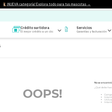
¡NUEVA categoría! Explora todo para tus mascotas →
Crédito surtidora
Servicios
El mejor crédito a un clic
Garantías y facturación
S
No se encontr
¿Qué debo hac
OOPS!
Compr
Intent
Utiliz
Intent