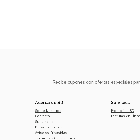
10
.
audifonos
¡Recibe cupones con ofertas especiales para
Acerca de SD
Servicios
Sobre Nosotros
Proteccion SD
Contacto
Facturas en Líne
Sucursales
Bolsa de Trabajo
Aviso de Privacidad
Términos y Condiciones