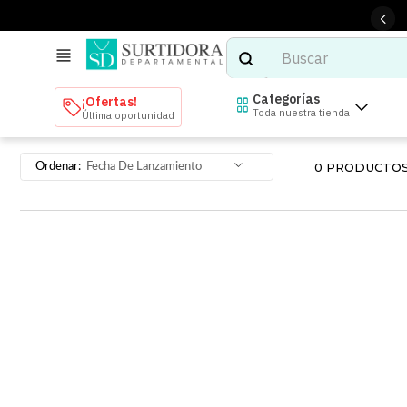
Buscar
TÉRMINOS MÁS BUSCADOS
Categorías
¡Ofertas!
Toda nuestra tienda
Última oportunidad
1
.
tenis mujer
2
.
tenis hombre
0
PRODUCTO
Fecha De Lanzamiento
3
.
mochilas
4
.
iphone
5
.
tenis
6
.
colchones
7
.
bocinas
8
.
stars
9
.
refrigerador