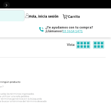
Hola, inicia sesión
Carrito
¿Te ayudamos con tu compra?
33 3614 1471
¡Llámanos!
Vista:
ó ningún producto
er?
ueba los términos ingresados
a utilizar una sola palabra
a términos genéricos en la búsqueda
a buscar sinónimos del término deseado