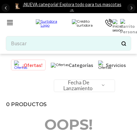
¡NUEVA categoría! Explora todo para tus mascotas
→
Buscar
TÉRMINOS MÁS BUSCADOS
¡Ofertas!
Categorías
Servicios
1
.
tenis mujer
2
.
tenis hombre
Fecha De
Lanzamiento
3
.
mochilas
4
.
iphone
0
PRODUCTOS
5
.
tenis
OOPS!
6
.
colchones
7
.
bocinas