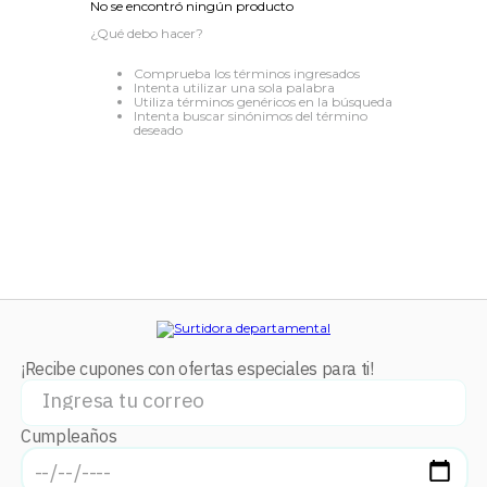
No se encontró ningún producto
8
.
audifonos
¿Qué debo hacer?
9
.
stars
Comprueba los términos ingresados
Intenta utilizar una sola palabra
10
.
refrigerador
Utiliza términos genéricos en la búsqueda
Intenta buscar sinónimos del término
deseado
¡Recibe cupones con ofertas especiales para ti!
Cumpleaños