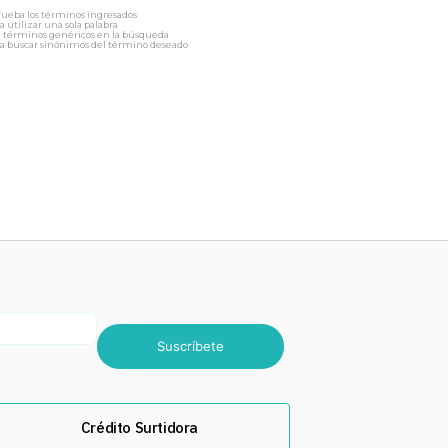
ueba los términos ingresados
a utilizar una sola palabra
a términos genéricos en la búsqueda
a buscar sinónimos del término deseado
Suscríbete
Crédito Surtidora