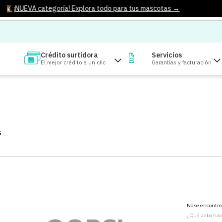
¡NUEVA categoría! Explora todo para tus mascotas →
Crédito surtidora
Servicios
El mejor crédito a un clic
Garantías y facturación
S
No se encontr
¿Qué debo hac