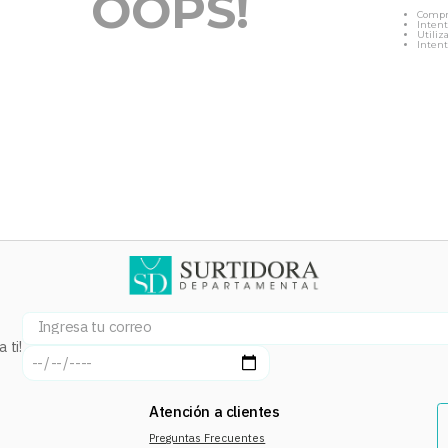
OOPS!
Compr
Intent
Utiliz
Intent
 ti!
Atención a clientes
Preguntas Frecuentes