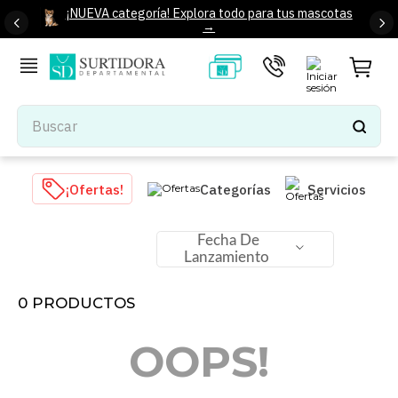
¡NUEVA categoría! Explora todo para tus mascotas
→
Buscar
TÉRMINOS MÁS BUSCADOS
¡Ofertas!
Categorías
Servicios
1
.
tenis mujer
2
.
tenis hombre
Fecha De
Lanzamiento
3
.
mochilas
4
.
iphone
0
PRODUCTOS
5
.
tenis
OOPS!
6
.
colchones
7
.
bocinas