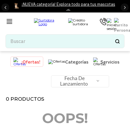
¡NUEVA categoría! Explora todo para tus mascotas
→
Buscar
TÉRMINOS MÁS BUSCADOS
¡Ofertas!
Categorías
Servicios
1
.
tenis mujer
2
.
tenis hombre
Fecha De
Lanzamiento
3
.
mochilas
4
.
iphone
0
PRODUCTOS
5
.
tenis
OOPS!
6
.
colchones
7
.
bocinas