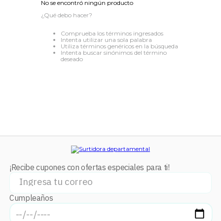
No se encontró ningún producto
8
.
audifonos
¿Qué debo hacer?
9
.
stars
Comprueba los términos ingresados
Intenta utilizar una sola palabra
10
.
refrigerador
Utiliza términos genéricos en la búsqueda
Intenta buscar sinónimos del término
deseado
¡Recibe cupones con ofertas especiales para ti!
Cumpleaños