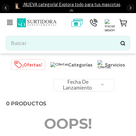
¡NUEVA categoría! Explora todo para tus mascotas
→
Buscar
TÉRMINOS MÁS BUSCADOS
¡Ofertas!
Categorías
Servicios
1
.
tenis mujer
2
.
tenis hombre
Fecha De
Lanzamiento
3
.
mochilas
4
.
iphone
0
PRODUCTOS
5
.
tenis
OOPS!
6
.
colchones
7
.
bocinas