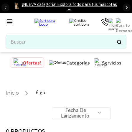
¡NUEVA categoría! Explora todo para tus mascotas
→
Buscar
TÉRMINOS MÁS BUSCADOS
¡Ofertas!
Categorías
Servicios
1
.
tenis mujer
2
.
tenis hombre
3
.
mochilas
6 gb
4
.
iphone
5
.
tenis
Fecha De
Lanzamiento
6
.
colchones
7
.
bocinas
0
PRODUCTOS