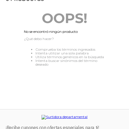
8
.
audifonos
OOPS!
9
.
stars
10
.
refrigerador
No se encontró ningún producto
¿Qué debo hacer?
Comprueba los términos ingresados
Intenta utilizar una sola palabra
Utiliza términos genéricos en la búsqueda
Intenta buscar sinónimos del término
deseado
¡Recibe cupones con ofertas especiales para ti!