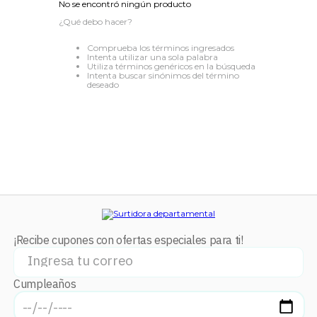
No se encontró ningún producto
8
.
audifonos
¿Qué debo hacer?
9
.
mochila
Comprueba los términos ingresados
Intenta utilizar una sola palabra
10
.
lavadoras
Utiliza términos genéricos en la búsqueda
Intenta buscar sinónimos del término
deseado
¡Recibe cupones con ofertas especiales para ti!
Cumpleaños