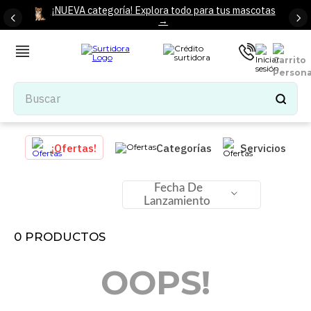
¡NUEVA categoría! Explora todo para tus mascotas
→
Buscar
TÉRMINOS MÁS BUSCADOS
¡Ofertas!
Categorías
Servicios
1
.
tenis mujer
2
.
tenis hombre
Fecha De
Lanzamiento
3
.
mochilas
4
.
iphone
0
PRODUCTOS
5
.
tenis
OOPS!
6
.
colchones
7
.
bocinas