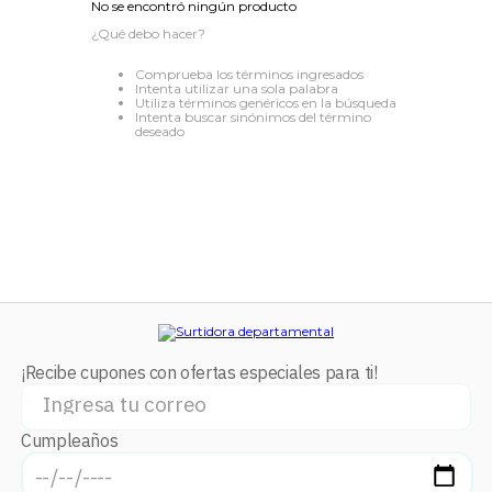
No se encontró ningún producto
8
.
audifonos
¿Qué debo hacer?
9
.
stars
Comprueba los términos ingresados
Intenta utilizar una sola palabra
10
.
refrigerador
Utiliza términos genéricos en la búsqueda
Intenta buscar sinónimos del término
deseado
¡Recibe cupones con ofertas especiales para ti!
Cumpleaños