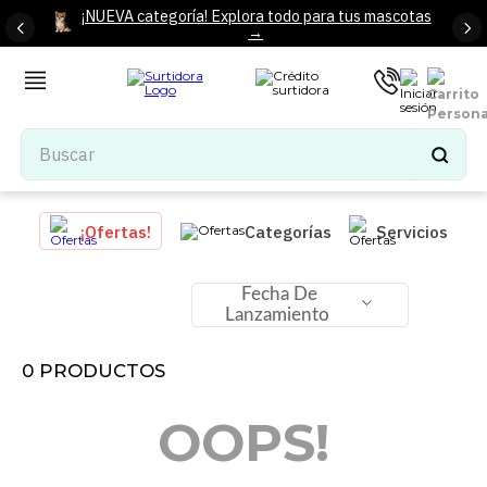
¡NUEVA categoría! Explora todo para tus mascotas
→
Buscar
TÉRMINOS MÁS BUSCADOS
¡Ofertas!
Categorías
Servicios
1
.
tenis mujer
2
.
tenis hombre
Fecha De
Lanzamiento
3
.
mochilas
4
.
iphone
0
PRODUCTOS
5
.
tenis
OOPS!
6
.
colchones
7
.
bocinas