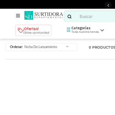
Buscar
TÉRMINOS MÁS BUSCADOS
Categorías
¡Ofertas!
Toda nuestra tienda
Última oportunidad
1
.
tenis mujer
2
.
tenis hombre
0
PRODUCTO
Fecha De Lanzamiento
3
.
mochilas
4
.
iphone
5
.
tenis
6
.
colchones
7
.
bocinas
8
.
audifonos
9
.
stars