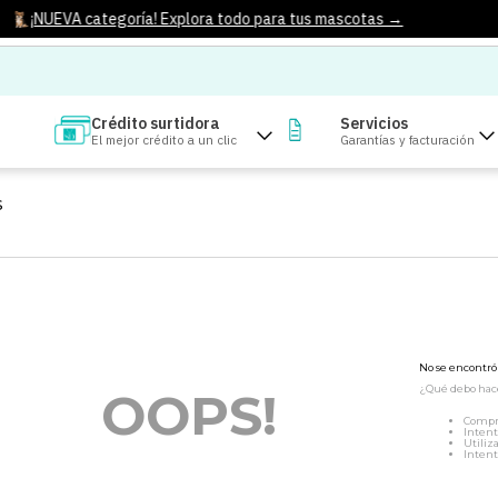
¡NUEVA categoría! Explora todo para tus mascotas →
Crédito surtidora
Servicios
El mejor crédito a un clic
Garantías y facturación
S
No se encontr
¿Qué debo hac
OOPS!
Compr
Intent
Utiliz
Intent