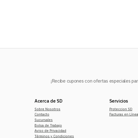
10
.
refrigerador
¡Recibe cupones con ofertas especiales para
Acerca de SD
Servicios
Sobre Nosotros
Proteccion SD
Contacto
Facturas en Líne
Sucursales
Bolsa de Trabajo
Aviso de Privacidad
Términos y Condiciones