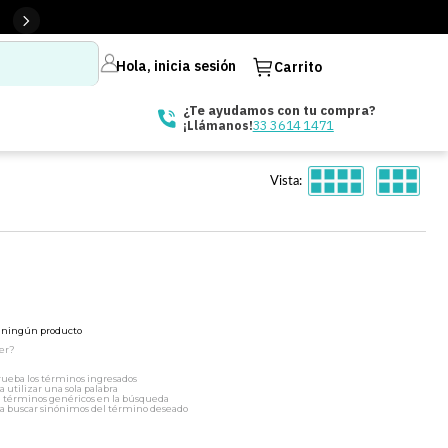
Hola, inicia sesión
Carrito
¿Te ayudamos con tu compra?
33 3614 1471
¡Llámanos!
Vista:
ó ningún producto
er?
ueba los términos ingresados
a utilizar una sola palabra
a términos genéricos en la búsqueda
a buscar sinónimos del término deseado