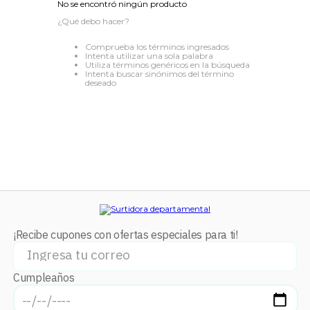
No se encontró ningún producto
8
.
stars
¿Qué debo hacer?
9
.
refrigerador
Comprueba los términos ingresados
Intenta utilizar una sola palabra
10
.
audifonos
Utiliza términos genéricos en la búsqueda
Intenta buscar sinónimos del término
deseado
¡Recibe cupones con ofertas especiales para ti!
Cumpleaños