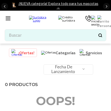
¡NUEVA categoría! Explora todo para tus mascotas
→
Buscar
TÉRMINOS MÁS BUSCADOS
¡Ofertas!
Categorías
Servicios
1
.
tenis mujer
2
.
tenis hombre
Fecha De
Lanzamiento
3
.
mochilas
4
.
iphone
0
PRODUCTOS
5
.
tenis
OOPS!
6
.
colchones
7
.
bocinas