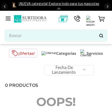
¡NUEVA categoría! Explora todo para tus mascotas
→
Buscar
TÉRMINOS MÁS BUSCADOS
¡Ofertas!
Categorías
Servicios
1
.
tenis mujer
2
.
tenis hombre
Fecha De
Lanzamiento
3
.
mochilas
4
.
iphone
0
PRODUCTOS
5
.
tenis
OOPS!
6
.
colchones
7
.
bocinas