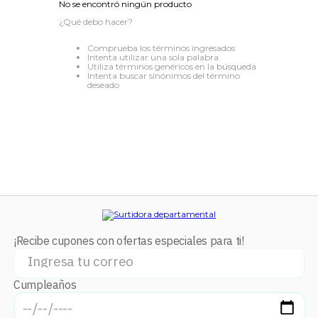
No se encontró ningún producto
8
.
audifonos
¿Qué debo hacer?
9
.
stars
Comprueba los términos ingresados
Intenta utilizar una sola palabra
10
.
mochila
Utiliza términos genéricos en la búsqueda
Intenta buscar sinónimos del término
deseado
¡Recibe cupones con ofertas especiales para ti!
Cumpleaños