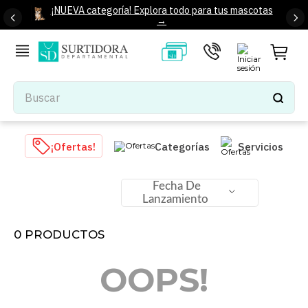
¡NUEVA categoría! Explora todo para tus mascotas
→
Buscar
TÉRMINOS MÁS BUSCADOS
¡Ofertas!
Categorías
Servicios
1
.
tenis mujer
2
.
tenis hombre
Fecha De
Lanzamiento
3
.
mochilas
4
.
iphone
0
PRODUCTOS
5
.
tenis
OOPS!
6
.
colchones
7
.
bocinas