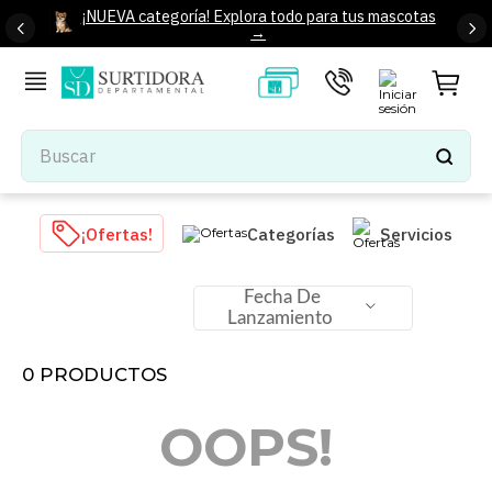
¡NUEVA categoría! Explora todo para tus mascotas
→
Buscar
TÉRMINOS MÁS BUSCADOS
¡Ofertas!
Categorías
Servicios
1
.
tenis mujer
2
.
tenis hombre
Fecha De
Lanzamiento
3
.
mochilas
4
.
iphone
0
PRODUCTOS
5
.
tenis
OOPS!
6
.
colchones
7
.
bocinas