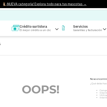
¡NUEVA categoría! Explora todo para tus mascotas →
Crédito surtidora
Servicios
El mejor crédito a un clic
Garantías y facturación
S
No se encontr
¿Qué debo hac
OOPS!
Compr
Intent
Utiliz
Intent