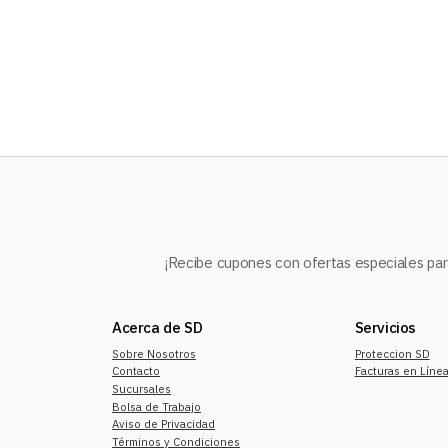
10
.
audifonos
¡Recibe cupones con ofertas especiales para
Acerca de SD
Servicios
Sobre Nosotros
Proteccion SD
Contacto
Facturas en Líne
Sucursales
Bolsa de Trabajo
Aviso de Privacidad
Términos y Condiciones