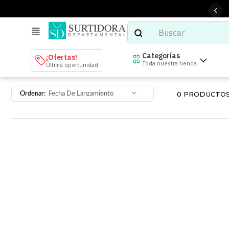
Buscar
TÉRMINOS MÁS BUSCADOS
Categorías
¡Ofertas!
Toda nuestra tienda
Última oportunidad
1
.
tenis mujer
2
.
tenis hombre
0
PRODUCTO
Fecha De Lanzamiento
3
.
mochilas
4
.
iphone
5
.
tenis
6
.
colchones
7
.
bocinas
8
.
stars
9
.
refrigerador