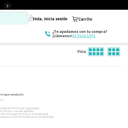
Hola, inicia sesión
Carrito
¿Te ayudamos con tu compra?
33 3614 1471
¡Llámanos!
Vista:
ó ningún producto
er?
ueba los términos ingresados
a utilizar una sola palabra
a términos genéricos en la búsqueda
a buscar sinónimos del término deseado