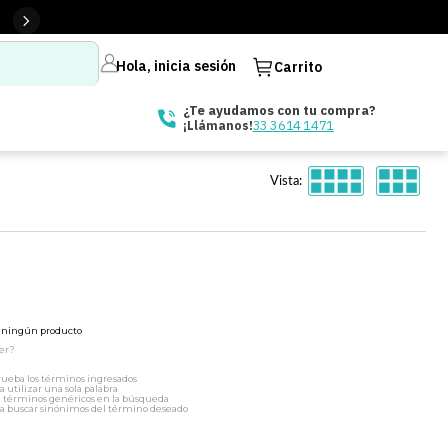
Hola, inicia sesión
Carrito
¿Te ayudamos con tu compra?
33 3614 1471
¡Llámanos!
Vista:
ó ningún producto
er?
ueba los términos ingresados
a utilizar una sola palabra
a términos genéricos en la búsqueda
a buscar sinónimos del término deseado