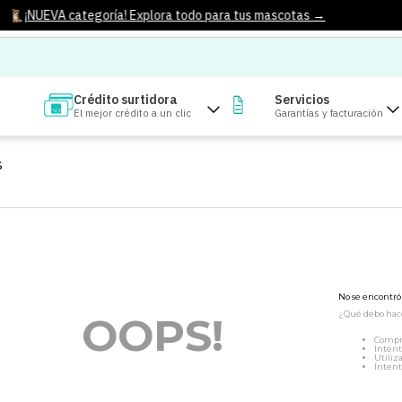
¡NUEVA categoría! Explora todo para tus mascotas →
Crédito surtidora
Servicios
El mejor crédito a un clic
Garantías y facturación
S
No se encontr
¿Qué debo hac
OOPS!
Compr
Intent
Utiliz
Intent