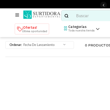
Buscar
TÉRMINOS MÁS BUSCADOS
Categorías
¡Ofertas!
Toda nuestra tienda
Última oportunidad
1
.
tenis mujer
2
.
tenis hombre
0
PRODUCTO
Fecha De Lanzamiento
3
.
mochilas
4
.
iphone
5
.
tenis
6
.
colchones
7
.
bocinas
8
.
audifonos
9
.
stars