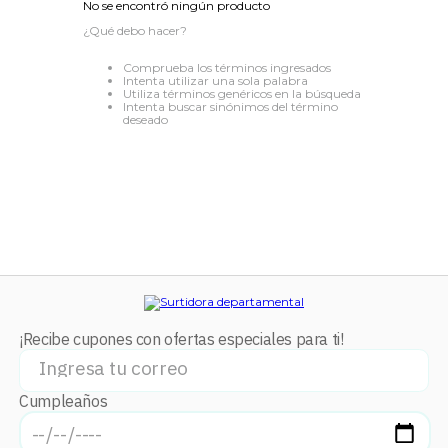
No se encontró ningún producto
8
.
audifonos
¿Qué debo hacer?
9
.
stars
Comprueba los términos ingresados
Intenta utilizar una sola palabra
10
.
mochila
Utiliza términos genéricos en la búsqueda
Intenta buscar sinónimos del término
deseado
¡Recibe cupones con ofertas especiales para ti!
Cumpleaños