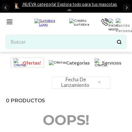
¡NUEVA categoría! Explora todo para tus mascotas
→
Buscar
TÉRMINOS MÁS BUSCADOS
¡Ofertas!
Categorías
Servicios
1
.
tenis mujer
2
.
tenis hombre
Fecha De
Lanzamiento
3
.
mochilas
4
.
iphone
0
PRODUCTOS
5
.
tenis
OOPS!
6
.
colchones
7
.
bocinas