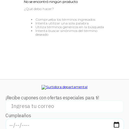
No se encontró ningún producto
8
.
audifonos
¿Qué debo hacer?
9
.
mochila
Comprueba los términos ingresados
Intenta utilizar una sola palabra
10
.
lavadoras
Utiliza términos genéricos en la búsqueda
Intenta buscar sinónimos del término
deseado
¡Recibe cupones con ofertas especiales para ti!
Cumpleaños