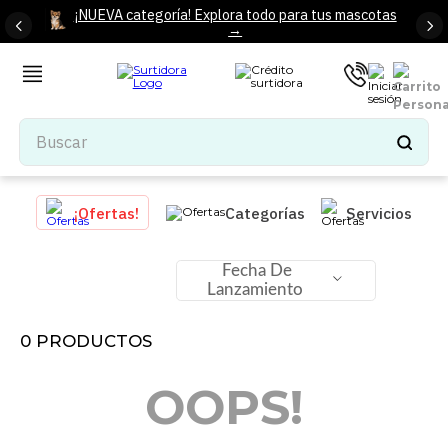
¡NUEVA categoría! Explora todo para tus mascotas
→
Buscar
TÉRMINOS MÁS BUSCADOS
¡Ofertas!
Categorías
Servicios
1
.
tenis mujer
2
.
tenis hombre
Fecha De
Lanzamiento
3
.
mochilas
4
.
iphone
0
PRODUCTOS
5
.
tenis
OOPS!
6
.
colchones
7
.
bocinas