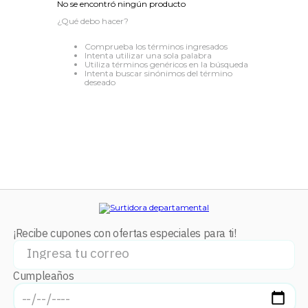
No se encontró ningún producto
8
.
audifonos
¿Qué debo hacer?
9
.
stars
Comprueba los términos ingresados
Intenta utilizar una sola palabra
10
.
refrigerador
Utiliza términos genéricos en la búsqueda
Intenta buscar sinónimos del término
deseado
¡Recibe cupones con ofertas especiales para ti!
Cumpleaños