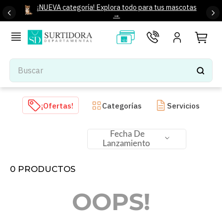
¡NUEVA categoría! Explora todo para tus mascotas
→
Buscar
TÉRMINOS MÁS BUSCADOS
¡Ofertas!
Categorías
Servicios
1
.
tenis mujer
2
.
tenis hombre
Fecha De
Lanzamiento
3
.
mochilas
4
.
iphone
0
PRODUCTOS
5
.
tenis
OOPS!
6
.
colchones
7
.
bocinas