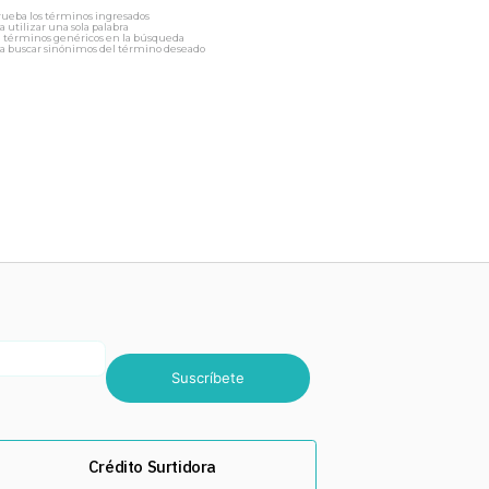
ueba los términos ingresados
a utilizar una sola palabra
a términos genéricos en la búsqueda
a buscar sinónimos del término deseado
Suscríbete
Crédito Surtidora