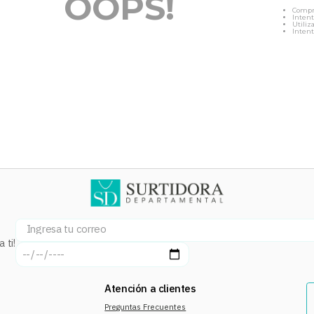
OOPS!
Compr
Intent
Utiliz
Intent
 ti!
Atención a clientes
Preguntas Frecuentes