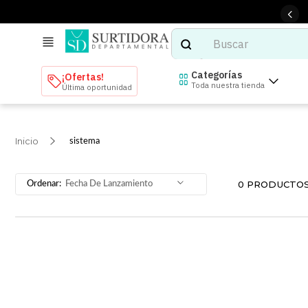
Buscar
TÉRMINOS MÁS BUSCADOS
Categorías
¡Ofertas!
Toda nuestra tienda
Última oportunidad
1
.
tenis mujer
2
.
tenis hombre
sistema
3
.
mochilas
4
.
iphone
0
PRODUCTO
Fecha De Lanzamiento
5
.
tenis
6
.
colchones
7
.
bocinas
8
.
audifonos
9
.
stars