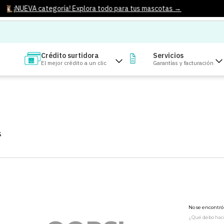
¡NUEVA categoría! Explora todo para tus mascotas →
Crédito surtidora
Servicios
El mejor crédito a un clic
Garantías y facturación
S
No se encontr
¿Qué debo hac