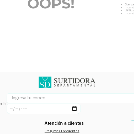
OOPS!
Compr
Intent
Utiliz
Intent
 ti!
Atención a clientes
Preguntas Frecuentes