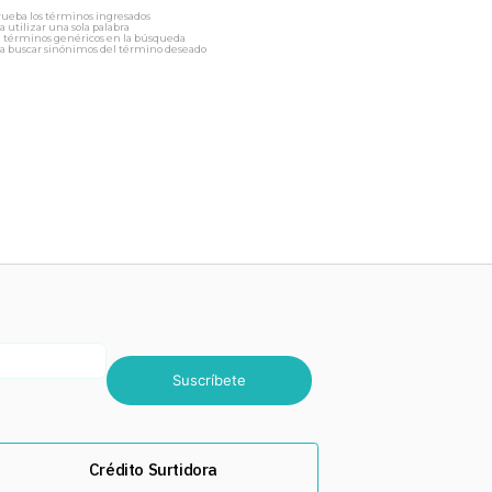
ueba los términos ingresados
a utilizar una sola palabra
a términos genéricos en la búsqueda
a buscar sinónimos del término deseado
Suscríbete
Crédito Surtidora