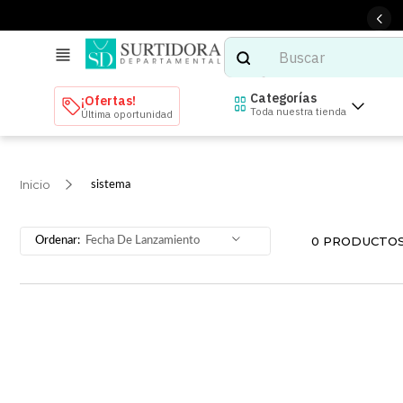
Buscar
TÉRMINOS MÁS BUSCADOS
Categorías
¡Ofertas!
Toda nuestra tienda
Última oportunidad
1
.
tenis mujer
2
.
tenis hombre
sistema
3
.
mochilas
4
.
iphone
0
PRODUCTO
Fecha De Lanzamiento
5
.
tenis
6
.
colchones
7
.
bocinas
8
.
stars
9
.
refrigerador