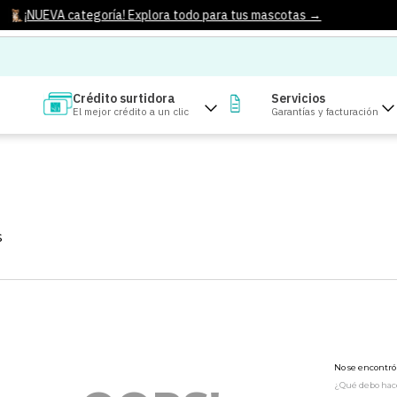
¡NUEVA categoría! Explora todo para tus mascotas →
Crédito surtidora
Servicios
El mejor crédito a un clic
Garantías y facturación
S
No se encontr
¿Qué debo hac