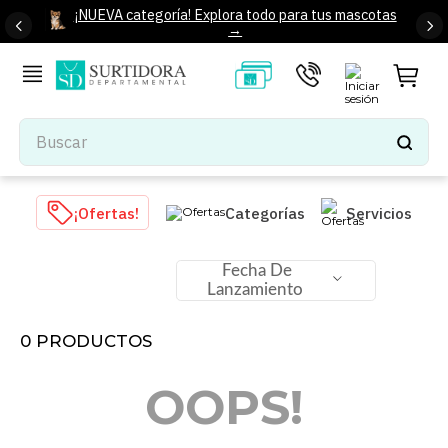
¡NUEVA categoría! Explora todo para tus mascotas
→
Buscar
TÉRMINOS MÁS BUSCADOS
¡Ofertas!
Categorías
Servicios
1
.
tenis mujer
2
.
tenis hombre
Fecha De
Lanzamiento
3
.
mochilas
4
.
iphone
0
PRODUCTOS
5
.
tenis
OOPS!
6
.
colchones
7
.
bocinas