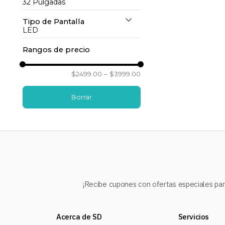
32 Pulgadas
Tipo de Pantalla
32 Pulgadas
(
2
)
LED
Rangos de precio
LED
(
2
)
$2499.00
–
$3999.00
¡Recibe cupones con ofertas especiales para
Acerca de SD
Servicios