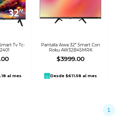
Smart Tv Tc-
Pantalla Aiwa 32" Smart Con
2401
Roku AW32B4SMRK
.
00
$
3999
.
00
.18
al mes
Desde
$611.58
al mes
1