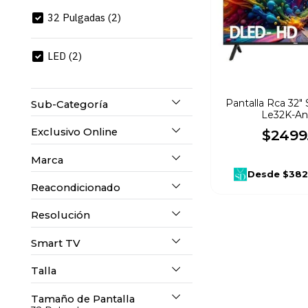
10
.
refrigerador
32 Pulgadas
(
2
)
LED
(
2
)
Pantalla Rca 32" 
Sub-Categoría
Le32K-An
Exclusivo Online
$
2499
Pantallas
(
2
)
Marca
No
(
1
)
Desde
$382
Reacondicionado
Rca
(
1
)
Resolución
No
(
2
)
Aiwa
(
1
)
Smart TV
HD
(
2
)
Talla
Si
(
2
)
Tamaño de Pantalla
32"
(
1
)