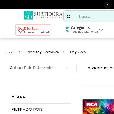
Buscar
TÉRMINOS MÁS BUSCADOS
Categorías
¡Ofertas!
Toda nuestra tienda
Última oportunidad
1
.
tenis mujer
2
.
tenis hombre
Cómputo y Electrónica
TV y Video
3
.
mochilas
4
.
iphone
2
PRODUCTO
Fecha De Lanzamiento
5
.
tenis
6
.
colchones
7
.
bocinas
Filtros
8
.
audifonos
9
.
stars
FILTRADO POR: