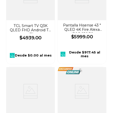
Pantalla Hisense 43 "
TCL Smart TV Q3K
QLED 4K Fire Alexa
QLED FHD Android TV
43QD65QFC
43"
$
5999
.
00
$
4939
.
00
Desde
$917.45
al
Desde
$0.00
al mes
mes