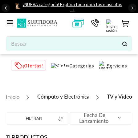
¡NUEVA categoría! Explora todo para tus mascotas
→
Buscar
TÉRMINOS MÁS BUSCADOS
¡Ofertas!
Categorías
Servicios
1
.
tenis mujer
2
.
tenis hombre
3
.
mochilas
Cómputo y Electrónica
TV y Video
4
.
iphone
5
.
tenis
Fecha De
FILTRAR
Lanzamiento
6
.
colchones
7
.
bocinas
11
PRODUCTOS