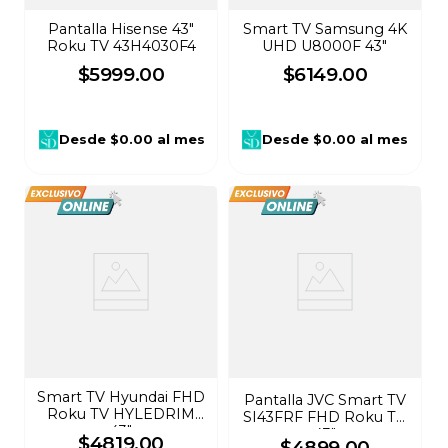
Pantalla Hisense 43"
Smart TV Samsung 4K
Roku TV 43H4030F4
UHD U8000F 43"
$
5999
.
00
$
6149
.
00
Desde
$0.00
al mes
Desde
$0.00
al mes
Smart TV Hyundai FHD
Pantalla JVC Smart TV
Roku TV HYLEDRIM
SI43FRF FHD Roku TV
43"
43"
$
4819
.
00
$
4899
.
00