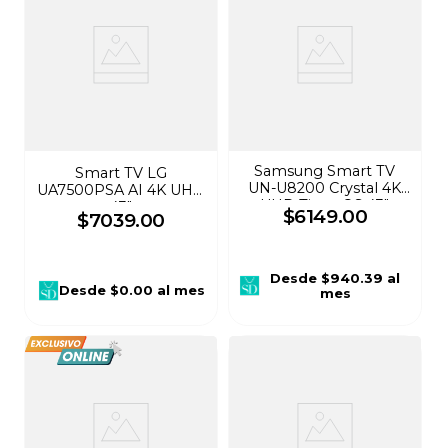
Samsung Smart TV
Smart TV LG
UN-U8200 Crystal 4K
UA7500PSA AI 4K UHD
UHD Tizen OS 43"
43"
$
6149
.
00
$
7039
.
00
Desde
$940.39
al
Desde
$0.00
al mes
mes