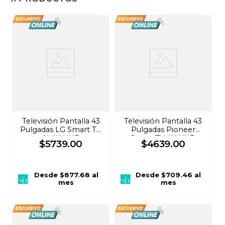
8
.
audifonos
9
.
stars
10
.
mochila
Televisión Pantalla 43
Televisión Pantalla 43
Pulgadas LG Smart TV
Pulgadas Pioneer
AI 4K UHD
Smart TV 4K UHD
$
5739
.
00
$
4639
.
00
43LR6700PSA
PN43-751-24U
Desde
$877.68
al
Desde
$709.46
al
mes
mes