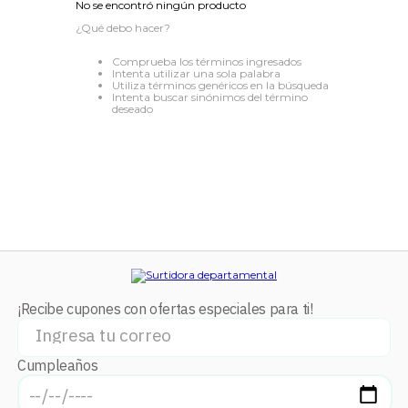
No se encontró ningún producto
8
.
audifonos
¿Qué debo hacer?
9
.
stars
Comprueba los términos ingresados
Intenta utilizar una sola palabra
10
.
refrigerador
Utiliza términos genéricos en la búsqueda
Intenta buscar sinónimos del término
deseado
¡Recibe cupones con ofertas especiales para ti!
Cumpleaños