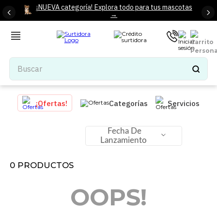
¡NUEVA categoría! Explora todo para tus mascotas
→
Buscar
TÉRMINOS MÁS BUSCADOS
¡Ofertas!
Categorías
Servicios
1
.
tenis mujer
2
.
tenis hombre
Fecha De
Lanzamiento
3
.
mochilas
4
.
iphone
0
PRODUCTOS
5
.
tenis
OOPS!
6
.
colchones
7
.
bocinas