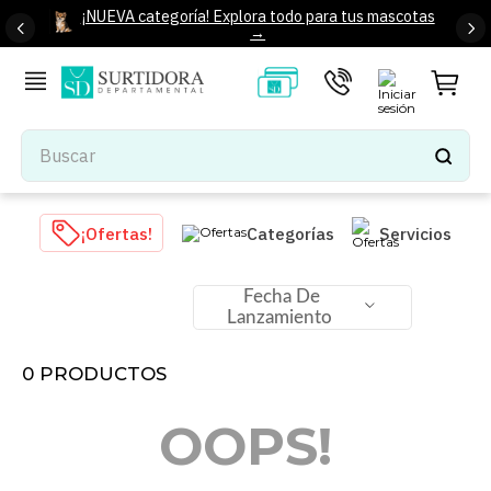
¡NUEVA categoría! Explora todo para tus mascotas
→
Buscar
TÉRMINOS MÁS BUSCADOS
¡Ofertas!
Categorías
Servicios
1
.
tenis mujer
2
.
tenis hombre
Fecha De
Lanzamiento
3
.
mochilas
4
.
iphone
0
PRODUCTOS
5
.
tenis
OOPS!
6
.
colchones
7
.
bocinas