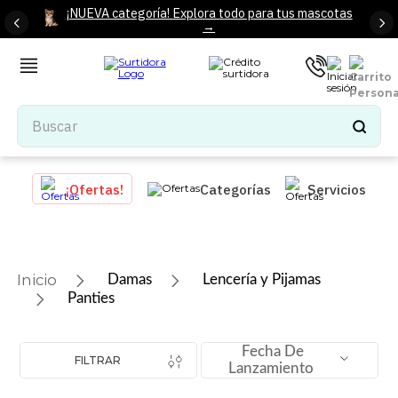
¡NUEVA categoría! Explora todo para tus mascotas
→
Buscar
TÉRMINOS MÁS BUSCADOS
¡Ofertas!
Categorías
Servicios
1
.
tenis mujer
2
.
tenis hombre
3
.
mochilas
Damas
Lencería y Pijamas
4
.
iphone
Panties
5
.
tenis
Fecha De
6
.
colchones
FILTRAR
Lanzamiento
7
.
bocinas