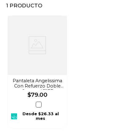
1
PRODUCTO
8
.
audifonos
9
.
stars
10
.
mochila
Pantaleta Angelissima
Con Refuerzo Doble
Costura 4527E
$
79
.
00
Desde
$26.33
al
mes