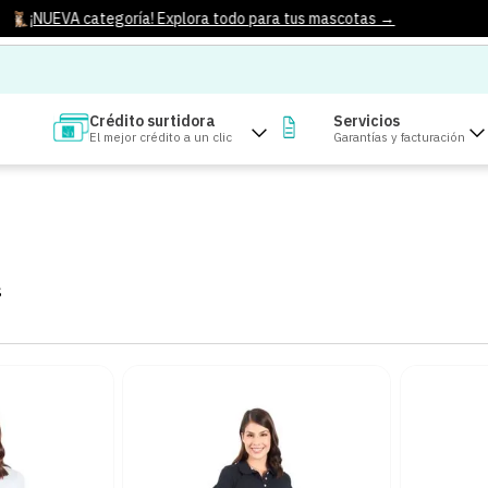
¡NUEVA categoría! Explora todo para tus mascotas →
Crédito surtidora
Servicios
El mejor crédito a un clic
Garantías y facturación
S