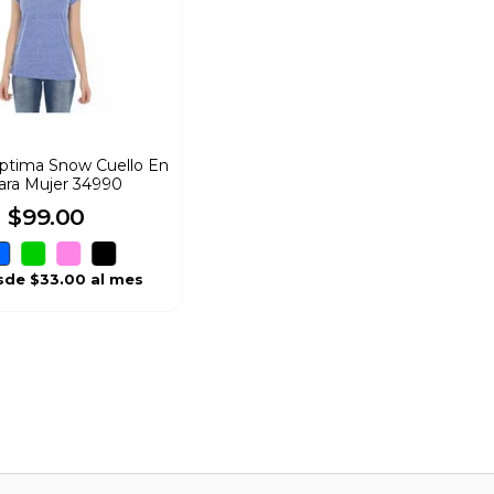
Optima Snow Cuello En
ara Mujer 34990
$
99
.
00
sde
$33.00
al mes