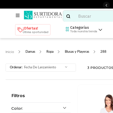
Buscar
TÉRMINOS MÁS BUSCADOS
Categorías
¡Ofertas!
Toda nuestra tienda
Última oportunidad
1
.
tenis mujer
2
.
tenis hombre
Damas
Ropa
Blusas y Playeras
288
3
.
mochilas
4
.
iphone
3
PRODUCTO
Fecha De Lanzamiento
5
.
tenis
6
.
colchones
7
.
bocinas
Filtros
8
.
audifonos
9
.
stars
Color: