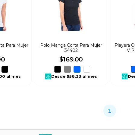
ta Para Mujer
Polo Manga Corta Para Mujer
Playera 
8
34402
V P
00
$
169
.
00
.00
al mes
Desde
$56.33
al mes
De
1