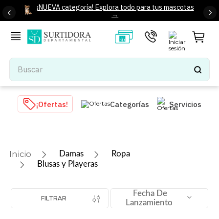
¡NUEVA categoría! Explora todo para tus mascotas
→
Buscar
TÉRMINOS MÁS BUSCADOS
¡Ofertas!
Categorías
Servicios
1
.
tenis mujer
2
.
tenis hombre
3
.
mochilas
Damas
Ropa
4
.
iphone
Blusas y Playeras
5
.
tenis
Fecha De
6
.
colchones
FILTRAR
Lanzamiento
7
.
bocinas