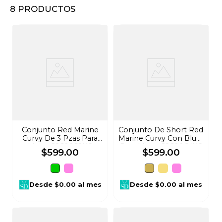
8
PRODUCTOS
8
.
audifonos
9
.
stars
10
.
refrigerador
Conjunto Red Marine
Conjunto De Short Red
Curvy De 3 Pzas Para
Marine Curvy Con Blusa
Mujer G260058XC
Para Mujer G260064XC
$
599
.
00
$
599
.
00
Desde
$0.00
al mes
Desde
$0.00
al mes