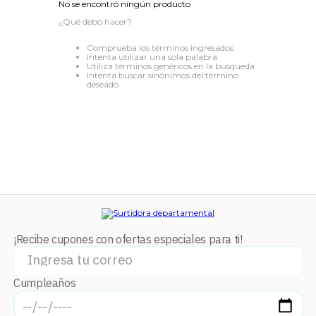
No se encontró ningún producto
8
.
audifonos
¿Qué debo hacer?
9
.
stars
Comprueba los términos ingresados
Intenta utilizar una sola palabra
10
.
refrigerador
Utiliza términos genéricos en la búsqueda
Intenta buscar sinónimos del término
deseado
¡Recibe cupones con ofertas especiales para ti!
Cumpleaños