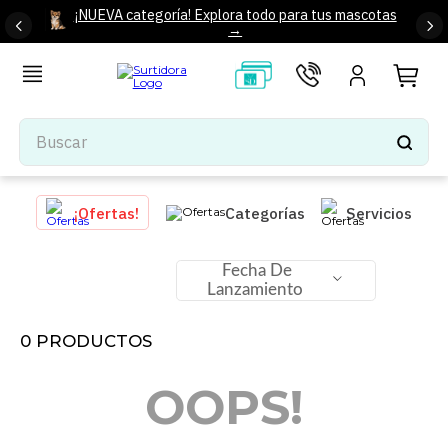
¡NUEVA categoría! Explora todo para tus mascotas
→
Buscar
TÉRMINOS MÁS BUSCADOS
¡Ofertas!
Categorías
Servicios
1
.
tenis mujer
2
.
tenis hombre
Fecha De
Lanzamiento
3
.
mochilas
4
.
iphone
0
PRODUCTOS
5
.
tenis
OOPS!
6
.
colchones
7
.
bocinas