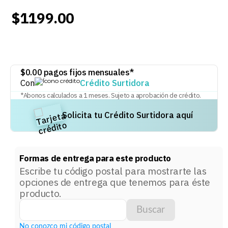
8
.
audifonos
$
1199
.
00
9
.
stars
10
.
mochila
$
0.00
pagos fijos mensuales*
Con
Crédito Surtidora
*Abonos calculados a
1
meses. Sujeto a aprobación de crédito.
Solicita tu Crédito Surtidora aquí
Formas de entrega para este producto
Escribe tu código postal para mostrarte las
opciones de entrega que tenemos para éste
producto.
Buscar
No conozco mi código postal