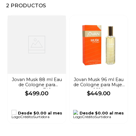
2
PRODUCTOS
8
.
audifonos
9
.
stars
10
.
refrigerador
Jovan Musk 88 ml Eau
Jovan Musk 96 ml Eau
de Cologne para
de Cologne para Mujer
Hombre 740
1684
$
499
.
00
$
449
.
00
Desde
$0.00
al mes
Desde
$0.00
al mes