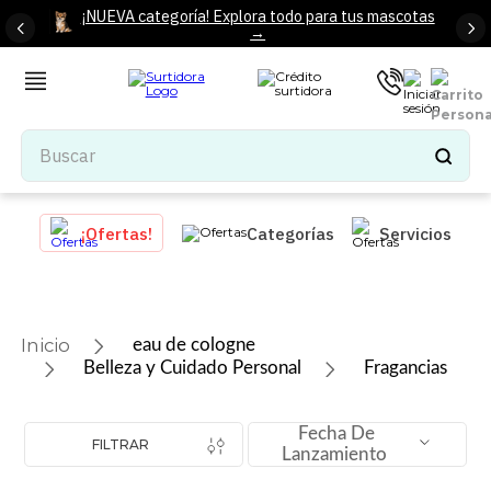
¡NUEVA categoría! Explora todo para tus mascotas
→
Buscar
TÉRMINOS MÁS BUSCADOS
¡Ofertas!
Categorías
Servicios
1
.
tenis mujer
2
.
tenis hombre
3
.
mochilas
eau de cologne
4
.
iphone
Belleza y Cuidado Personal
Fragancias
5
.
tenis
Fecha De
6
.
colchones
FILTRAR
Lanzamiento
7
.
bocinas