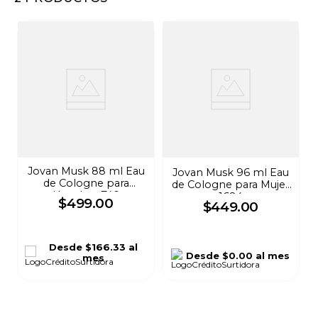
8
.
audifonos
9
.
mochila
10
.
lavadoras
Jovan Musk 88 ml Eau
Jovan Musk 96 ml Eau
de Cologne para
de Cologne para Mujer
Hombre 740
1684
$
499
.
00
$
449
.
00
Desde
$166.33
al
Desde
$0.00
al mes
mes