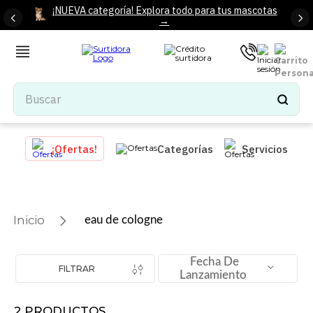
¡NUEVA categoría! Explora todo para tus mascotas
→
Buscar
TÉRMINOS MÁS BUSCADOS
¡Ofertas!
Categorías
Servicios
1
.
tenis mujer
2
.
tenis hombre
3
.
mochilas
eau de cologne
4
.
iphone
5
.
tenis
Fecha De
FILTRAR
Lanzamiento
6
.
colchones
7
.
bocinas
2
PRODUCTOS