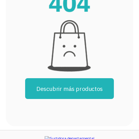
8
.
stars
9
.
refrigerador
10
.
audifonos
Descubrir más productos