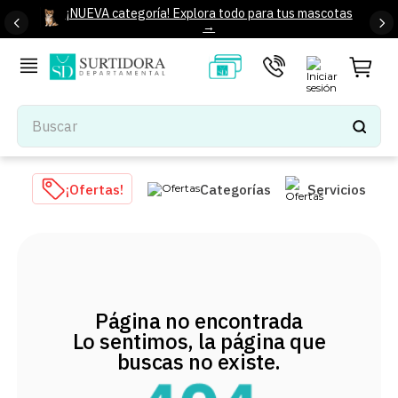
¡NUEVA categoría! Explora todo para tus mascotas
→
Buscar
TÉRMINOS MÁS BUSCADOS
¡Ofertas!
Categorías
Servicios
1
.
tenis mujer
2
.
tenis hombre
3
.
mochilas
4
.
iphone
Página no encontrada
5
.
tenis
Lo sentimos, la página que
6
.
colchones
buscas no existe.
7
.
bocinas