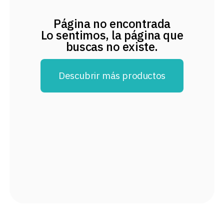
8
.
audifonos
Página no encontrada
9
.
mochila
Lo sentimos, la página que
buscas no existe.
10
.
lavadoras
Descubrir más productos