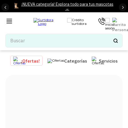
¡NUEVA categoría! Explora todo para tus mascotas
→
Buscar
TÉRMINOS MÁS BUSCADOS
¡Ofertas!
Categorías
Servicios
1
.
tenis mujer
2
.
tenis hombre
3
.
mochilas
4
.
iphone
5
.
tenis
6
.
colchones
7
.
bocinas