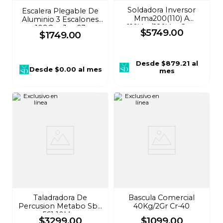
Soldadora Inversor
Escalera Plegable De
Mma200(110) A
Aluminio 3 Escalones
110Vca/220Vca Gm-
109Cm Jca-03
$
5749
.
00
$
1749
.
00
200A
Desde
$879.21
al
Desde
$0.00
al mes
mes
Taladradora De
Bascula Comercial
Percusion Metabo Sbe
40Kg/2Gr Cr-40
561 10Mm
$
3299
.
00
$
1099
.
00