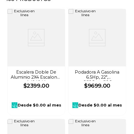
8
.
audifonos
9
.
stars
10
.
mochila
Escalera Doble De
Podadora A Gasolina
Aluminio 2X4 Escalones
6.5Hp, 22",
Ad0404A
Cj22Gtzwl196
$
2399
.
00
$
9699
.
00
Desde
$0.00
al mes
Desde
$0.00
al mes