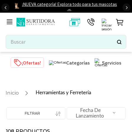
¡NUEVA categoría! Explora todo para tus mascotas
→
Buscar
TÉRMINOS MÁS BUSCADOS
¡Ofertas!
Categorías
Servicios
1
.
tenis mujer
2
.
tenis hombre
3
.
mochilas
Herramientas y Ferretería
4
.
iphone
5
.
tenis
Fecha De
FILTRAR
Lanzamiento
6
.
colchones
7
.
bocinas
108
PRODUCTOS