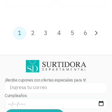
1
2
3
4
5
6
¡Recibe cupones con ofertas especiales para ti!
Cumpleaños