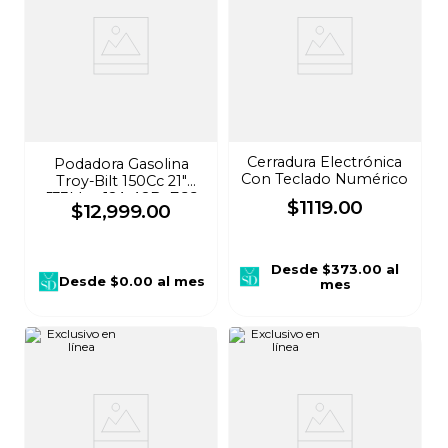
Cerradura Electrónica
Podadora Gasolina
Con Teclado Numérico
Troy-Bilt 150Cc 21"
533Mm 12A-A2Bu766
$
1119
.
00
$
12
,
999
.
00
Desde
$373.00
al
Desde
$0.00
al mes
mes