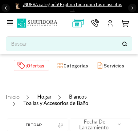
¡NUEVA categoría! Explora todo para tus mascotas
→
Buscar
TÉRMINOS MÁS BUSCADOS
¡Ofertas!
Categorías
Servicios
1
.
tenis mujer
2
.
tenis hombre
3
.
mochilas
Hogar
Blancos
4
.
iphone
Toallas y Accesorios de Baño
5
.
tenis
Fecha De
6
.
colchones
FILTRAR
Lanzamiento
7
.
bocinas