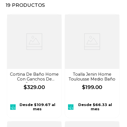
19
PRODUCTOS
8
.
audifonos
9
.
stars
10
.
refrigerador
Cortina De Baño Home
Toalla Jenin Home
Con Ganchos De
Toulousse Medio Baño
Cerámica
$
329
.
00
$
199
.
00
Desde
$109.67
al
Desde
$66.33
al
mes
mes