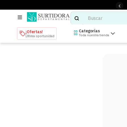
Buscar
TÉRMINOS MÁS BUSCADOS
Categorías
¡Ofertas!
Toda nuestra tienda
Última oportunidad
1
.
tenis mujer
2
.
tenis hombre
3
.
mochilas
4
.
iphone
5
.
tenis
6
.
colchones
7
.
bocinas
8
.
audifonos
9
.
stars