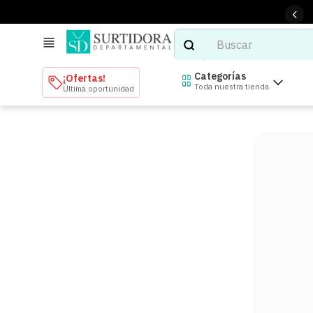
Buscar
TÉRMINOS MÁS BUSCADOS
Categorías
¡Ofertas!
Toda nuestra tienda
Última oportunidad
1
.
tenis mujer
2
.
tenis hombre
3
.
mochilas
4
.
iphone
5
.
tenis
6
.
colchones
7
.
bocinas
8
.
audifonos
9
.
stars