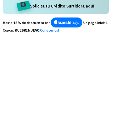
Solicita tu Crédito Surtidora aquí
Hasta 15% de descuento con
Sin pago inicial.
Cupón:
KUESKINUEVO
¡Conócenos!