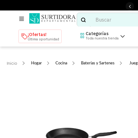
Buscar
TÉRMINOS MÁS BUSCADOS
Categorías
¡Ofertas!
Toda nuestra tienda
Última oportunidad
1
.
tenis mujer
2
.
tenis hombre
Hogar
Cocina
Baterías y Sartenes
Jueg
3
.
mochilas
4
.
iphone
5
.
tenis
6
.
colchones
7
.
bocinas
8
.
stars
9
.
refrigerador