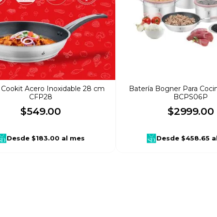
 Cookit Acero Inoxidable 28 cm
Batería Bogner Para Coci
CFP28
BCPS06P
$
549
.
00
$
2999
.
00
Desde
$183.00
al mes
Desde
$458.65
a