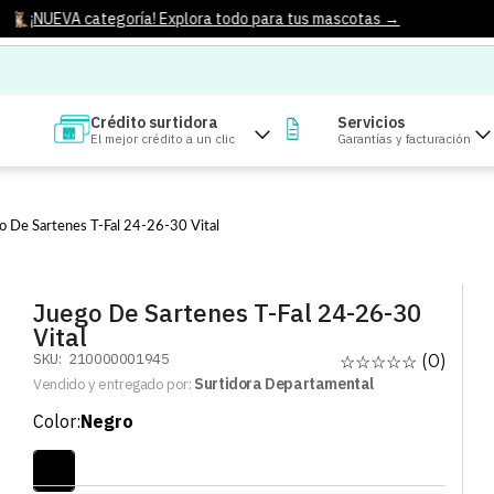
¡NUEVA categoría! Explora todo para tus mascotas →
Crédito surtidora
Servicios
El mejor crédito a un clic
Garantías y facturación
o De Sartenes T-Fal 24-26-30 Vital
Juego De Sartenes T-Fal 24-26-30
Vital
SKU
:
210000001945
☆
☆
☆
☆
☆
(
0
)
Surtidora Departamental
Vendido y entregado por:
Color
:
Negro