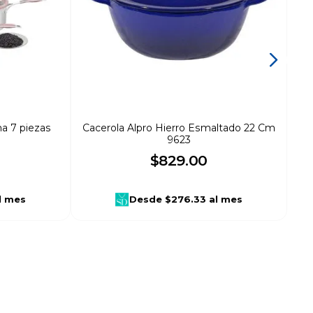
na 7 piezas
Cacerola Alpro Hierro Esmaltado 22 Cm
9623
$
829
.
00
l mes
Desde
$276.33
al mes