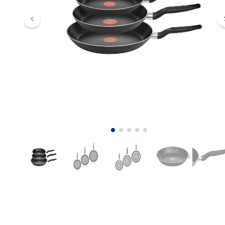
10
.
audifonos