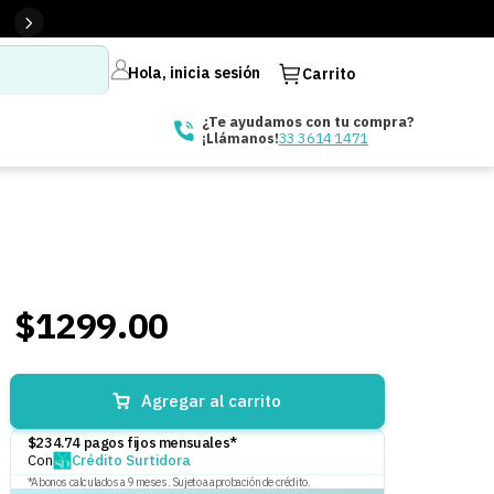
Hola, inicia sesión
Carrito
¿Te ayudamos con tu compra?
33 3614 1471
¡Llámanos!
$
1299
.
00
Agregar al carrito
$
234.74
pagos fijos mensuales*
Con
Crédito Surtidora
*Abonos calculados a
9
meses. Sujeto a aprobación de crédito.